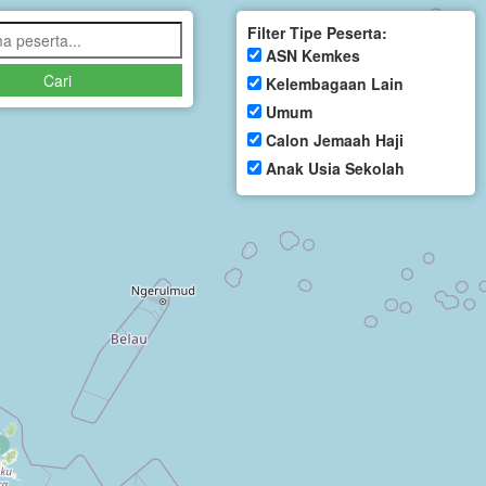
Filter Tipe Peserta:
ASN Kemkes
Cari
Kelembagaan Lain
Umum
Calon Jemaah Haji
Anak Usia Sekolah