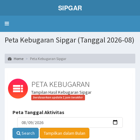
SIPGAR
Toggle
navigation
Peta Kebugaran Sipgar (Tanggal 2026-08)
Home
Peta Kebugaran Sipgar
PETA KEBUGARAN
Tampilan Hasil Kebugaran Sipgar
berdasarkan update 1 jam terakhir
Peta Tanggal Aktivitas
Search
Tampilkan dalam Bulan