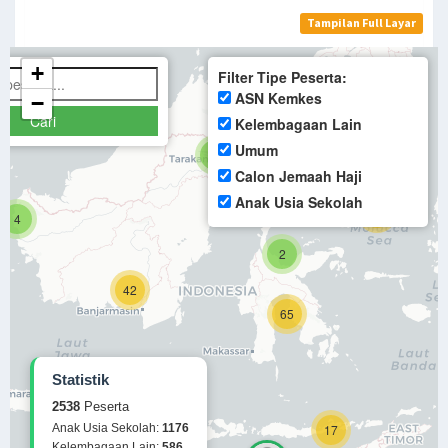
Tampilan Full Layar
AN
GKAH