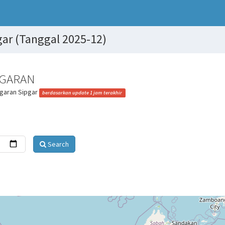
ar (Tanggal 2025-12)
UGARAN
ugaran Sipgar
berdasarkan update 1 jam terakhir
Search