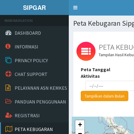
SIPGAR
Toggle
navigation
MAIN NAVIGATION
Peta Kebugaran Sipg
DASHBOARD
PETA KEB
INFORMASI
Tampilan Hasil Keb
PRIVACY POLICY
Peta Tanggal
CHAT SUPPORT
Aktivitas
PELAYANAN ASN KEMKES
Tampilkan dalam Bulan
PANDUAN PENGGUNAAN
REGISTRASI
PETA KEBUGARAN